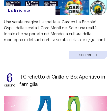
La Briciola
Una serata magica ti aspetta al Garden La Briciola!
Ospiti della serata il Coro Monti del Sole, una realtà
locale che ha portato nel Mondo la cultura della
montagna e dei suoi cori. La serata inizia alle 17:30 con il
classico aperitivo. Continua con la cena e a seguire
l&#8217;esibizione artistica del coro.Un evento unico<a
SCOPRI
class="moretag text-b-blue-700"
href="https://www.pasticcerialabriciola.it/eventi/coro-
monti-del-sole-al-garden/"> […]</a>
6
Il Circhetto di Cirillo e Bo: Aperitivo in
famiglia
giugno