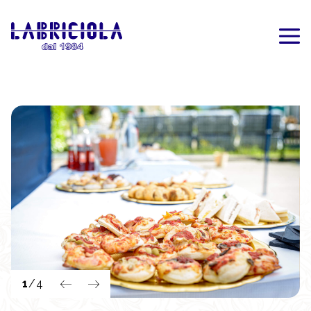
1
/
4